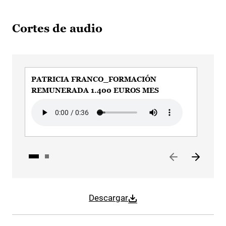
Cortes de audio
PATRICIA FRANCO_FORMACIÓN
PA
REMUNERADA 1.400 EUROS MES
CO
Audio file
Aud
Descargar