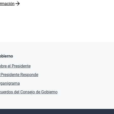
rmación
obierno
bre el Presidente
 Presidente Responde
rganigrama
uerdos del Consejo de Gobierno