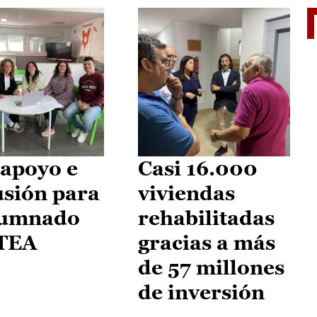
II Vu
apoyo e
Casi 16.000
usión para
viviendas
lumnado
rehabilitadas
 TEA
gracias a más
de 57 millones
de inversión