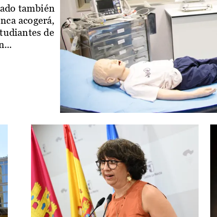
iado también
enca acogerá,
studiantes de
...