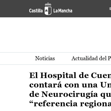
Actualidad de la región de 
Pasar al contenido principal
Noticias
Actualidad del 
El Hospital de Cue
contará con una U
de Neurocirugía qu
“referencia region