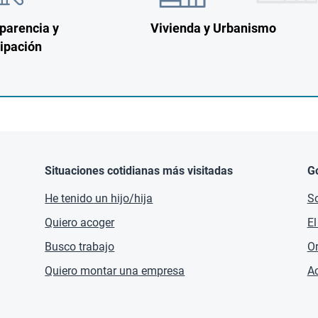
parencia y
Vivienda y Urbanismo
cipación
Situaciones cotidianas más visitadas
G
He tenido un hijo/hija
So
Quiero acoger
El
Busco trabajo
O
Quiero montar una empresa
Ac