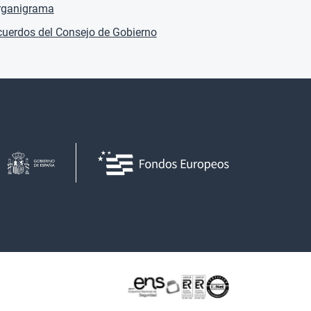
rganigrama
uerdos del Consejo de Gobierno
Certificaciones o