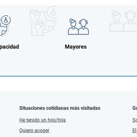
Imagen
Imagen
n
Imagen
pacidad
Mayores
Situaciones cotidianas más visitadas
G
He tenido un hijo/hija
So
Quiero acoger
El