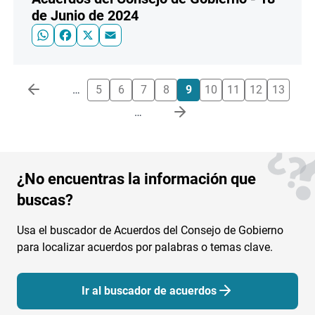
de Junio de 2024
WhatsApp
Facebook
X
Email
Paginación
…
5
6
7
8
9
10
11
12
13
…
Imagen
¿No encuentras la información que
buscas?
Usa el buscador de Acuerdos del Consejo de Gobierno
para localizar acuerdos por palabras o temas clave.
Ir al buscador de acuerdos