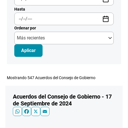
Hasta
Ordenar por
Más recientes
Listado de Acuerdos del Consejo del Gobier
Mostrando 547 Acuerdos del Consejo de Gobierno
Acuerdos del Consejo de Gobierno - 17
de Septiembre de 2024
WhatsApp
Facebook
X
Email