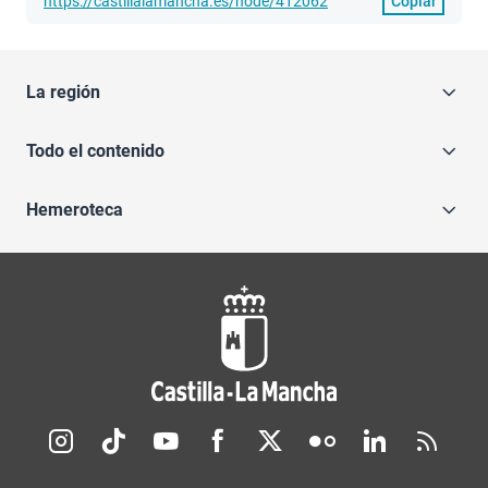
https://castillalamancha.es/node/412062
Copiar
La región
Todo el contenido
Hemeroteca
Redes sociales JCCM