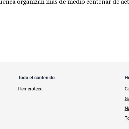
uenca organizan más de medio centenar de acti
Todo el contenido
H
Hemeroteca
Co
Ga
No
To