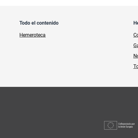
Todo el contenido
H
Hemeroteca
Co
Ga
No
To