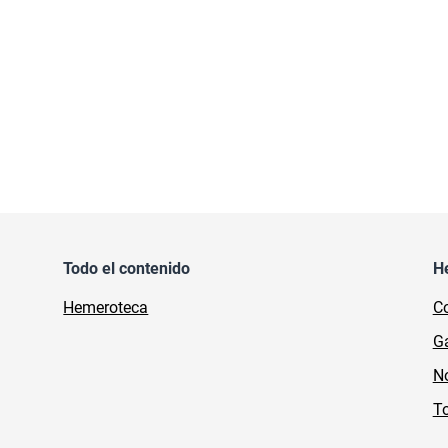
Todo el contenido
H
Hemeroteca
Co
Ga
No
To