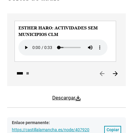
ESTHER HARO: ACTIVIDADES SEM
ES
MUNICIPIOS CLM
CL
Audio file
Aud
Descargar
Enlace permanente:
https://castillalamancha.es/node/407920
Copiar