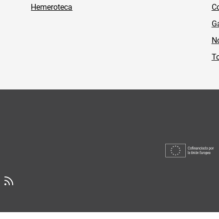
Hemeroteca
Co
Ga
No
To