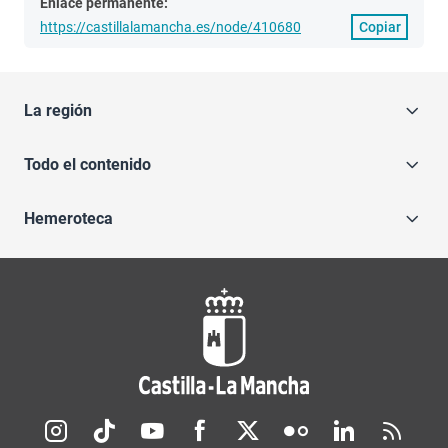
Enlace permanente:
https://castillalamancha.es/node/410680
Copiar
La región
Todo el contenido
Hemeroteca
Redes sociales JCCM