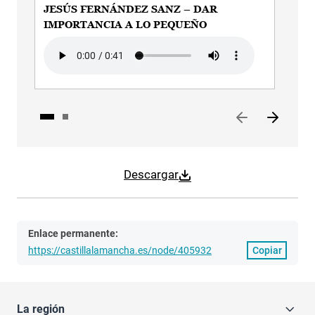
JESÚS FERNÁNDEZ SANZ – DAR
JE
IMPORTANCIA A LO PEQUEÑO
IM
DE
Audio file
Aud
Descargar
Enlace permanente:
https://castillalamancha.es/node/405932
Copiar
La región