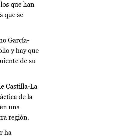
 los que han
s que se
no García-
ollo y hay que
guiente de su
e Castilla-La
áctica de la
 en una
ra región.
r ha