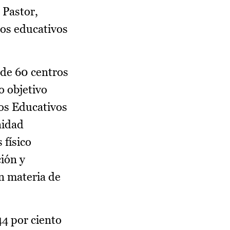
 Pastor,
ros educativos
 de 60 centros
o objetivo
tos Educativos
nidad
 físico
ción y
n materia de
44 por ciento