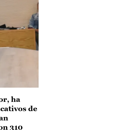
or, ha
ucativos de
han
con 310