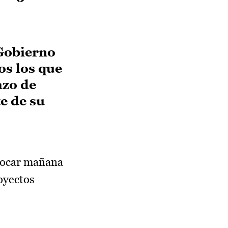
 Gobierno
os los que
azo de
te de su
nvocar mañana
oyectos