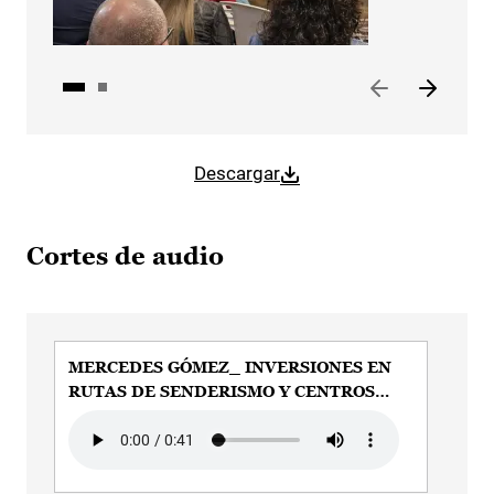
Descargar
Cortes de audio
MERCEDES GÓMEZ_ INVERSIONES EN
ME
RUTAS DE SENDERISMO Y CENTROS
VIS
ALTO TAJO
SO
Audio file
Audi