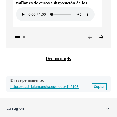
millones de euros a disposición de los
mil
Grupos de Desarrollo Rural de la provincia
Gru
Audio file
Aud
de Toledo para proyectos
de 
Descargar
Enlace permanente:
https://castillalamancha.es/node/412108
Copiar
La región