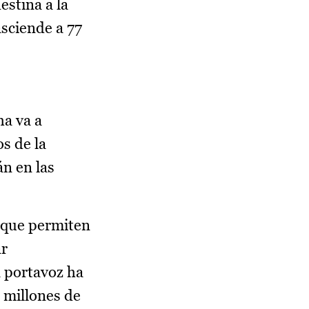
estina a la
asciende a 77
ha va a
os de la
án en las
s que permiten
ar
a portavoz ha
 millones de