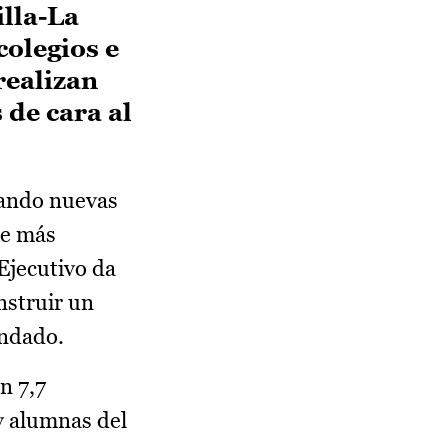
illa-La
colegios e
realizan
 de cara al
bando nuevas
ue más
Ejecutivo da
nstruir un
Condado.
n 7,7
y alumnas del