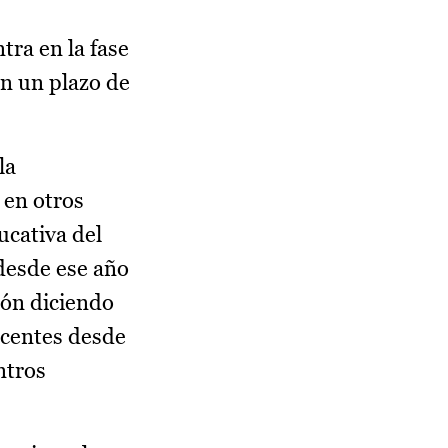
tra en la fase
on un plazo de
la
en otros
ucativa del
desde ese año
ión diciendo
docentes desde
ntros