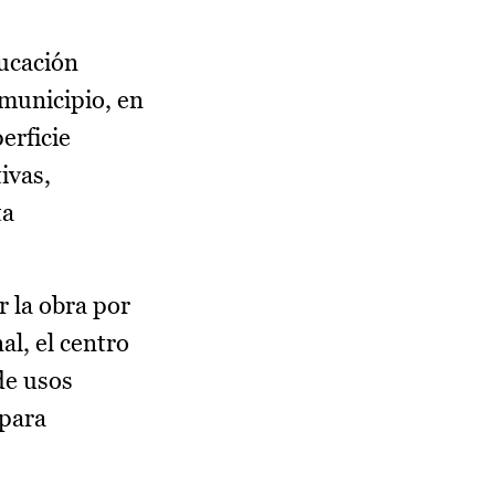
ducación
 municipio, en
erficie
ivas,
ta
r la obra por
al, el centro
 de usos
 para