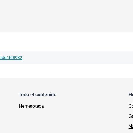
/node/408982
Todo el contenido
H
Hemeroteca
Co
Ga
No