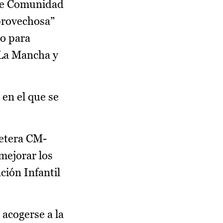
 de Comunidad
provechosa”
no para
-La Mancha y
en el que se
retera CM-
 mejorar los
ción Infantil
acogerse a la