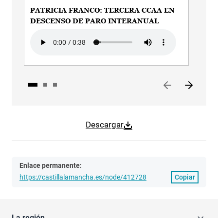
PATRICIA FRANCO: TERCERA CCAA EN
PA
DESCENSO DE PARO INTERANUAL
EN 
Audio file
Audi
Descargar
Enlace permanente:
https://castillalamancha.es/node/412728
Copiar
La región