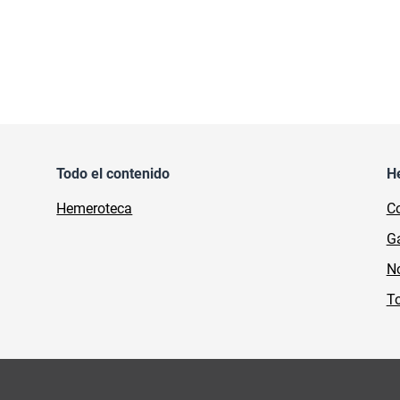
Todo el contenido
H
Hemeroteca
Co
Ga
No
To